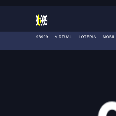
9B999
VIRTUAL
LOTERIA
MOBIL