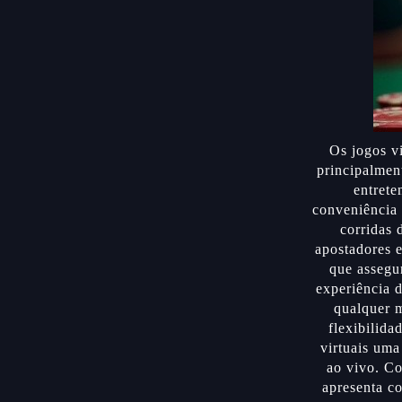
Os jogos v
principalmen
entrete
conveniência 
corridas 
apostadores e
que assegu
experiência d
qualquer m
flexibilida
virtuais um
ao vivo. Co
apresenta co