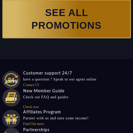
SEE ALL
PROMOTIONS
Customer support 24/7
have a question ? Speak to our agent online
Contact CS
New Member Guide
Check out FAQ and guides
Check now
Affiliates Program
Partner with us and earn some income!
Find Out more
Partnerships