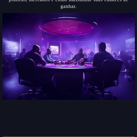
ganhar.