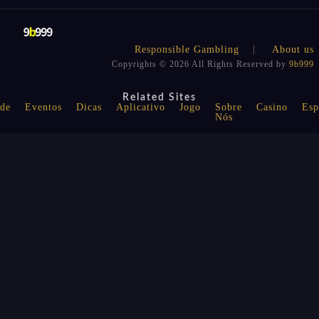
Responsible Gambling
About us
Copyrights © 2026 All Rights Reserved by
9b999
Related Sites
de
Eventos
Dicas
Aplicativo
Jogo
Sobre
Casino
Esp
Nós