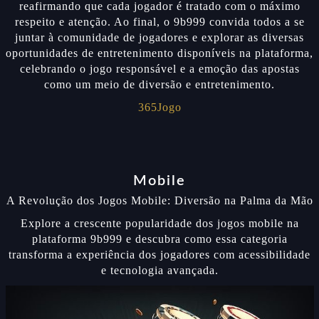
reafirmando que cada jogador é tratado com o máximo
respeito e atenção. Ao final, o 9b999 convida todos a se
juntar à comunidade de jogadores e explorar as diversas
oportunidades de entretenimento disponíveis na plataforma,
celebrando o jogo responsável e a emoção das apostas
como um meio de diversão e entretenimento.
365Jogo
Mobile
A Revolução dos Jogos Mobile: Diversão na Palma da Mão
Explore a crescente popularidade dos jogos mobile na
plataforma 9b999 e descubra como essa categoria
transforma a experiência dos jogadores com acessibilidade
e tecnologia avançada.