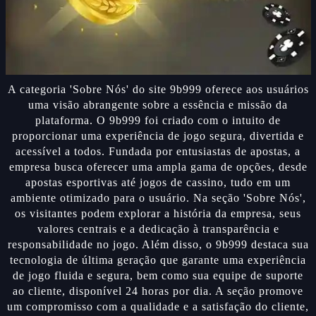
A categoria 'Sobre Nós' do site 9b999 oferece aos usuários
uma visão abrangente sobre a essência e missão da
plataforma. O 9b999 foi criado com o intuito de
proporcionar uma experiência de jogo segura, divertida e
acessível a todos. Fundada por entusiastas de apostas, a
empresa busca oferecer uma ampla gama de opções, desde
apostas esportivas até jogos de cassino, tudo em um
ambiente otimizado para o usuário. Na seção 'Sobre Nós',
os visitantes podem explorar a história da empresa, seus
valores centrais e a dedicação à transparência e
responsabilidade no jogo. Além disso, o 9b999 destaca sua
tecnologia de última geração que garante uma experiência
de jogo fluida e segura, bem como sua equipe de suporte
ao cliente, disponível 24 horas por dia. A seção promove
um compromisso com a qualidade e a satisfação do cliente,