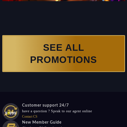
SEE ALL
PROMOTIONS
Customer support 24/7
have a question ? Speak to our agent online
Contact CS
New Member Guide