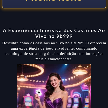
A Experiência Imersiva dos Cassinos Ao
Vivo no 9b999
Descubra como os cassinos ao vivo no site 9b999 oferecem
uma experiência de jogo envolvente, combinando
tecnologia de streaming de alta definição com interações
reais e emocionantes.