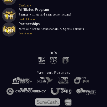
Check now
Affiliates Program
Partner with us and earn some income!
Find Out more
Partnerships
Meet our Brand Ambassadors & Sports Partners
Learnt more
Info
Payment Partners