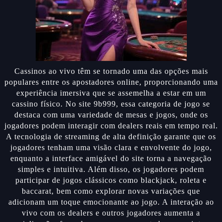
Cassinos ao vivo têm se tornado uma das opções mais
populares entre os apostadores online, proporcionando uma
experiência imersiva que se assemelha a estar em um
cassino físico. No site 9b999, essa categoria de jogo se
destaca com uma variedade de mesas e jogos, onde os
jogadores podem interagir com dealers reais em tempo real.
A tecnologia de streaming de alta definição garante que os
jogadores tenham uma visão clara e envolvente do jogo,
enquanto a interface amigável do site torna a navegação
simples e intuitiva. Além disso, os jogadores podem
participar de jogos clássicos como blackjack, roleta e
baccarat, bem como explorar novas variações que
adicionam um toque emocionante ao jogo. A interação ao
vivo com os dealers e outros jogadores aumenta a