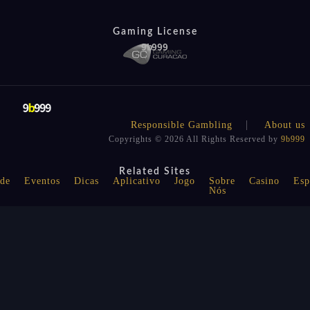
Gaming License
Responsible Gambling
About us
Copyrights © 2026 All Rights Reserved by
9b999
Related Sites
de
Eventos
Dicas
Aplicativo
Jogo
Sobre
Casino
Esp
Nós