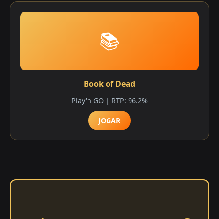
📚
Book of Dead
Play'n GO | RTP: 96.2%
JOGAR