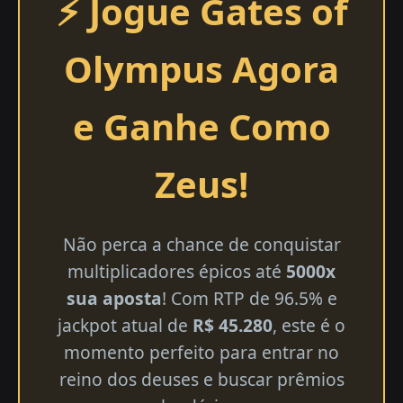
⚡ Jogue Gates of
Olympus Agora
e Ganhe Como
Zeus!
Não perca a chance de conquistar
multiplicadores épicos até
5000x
sua aposta
! Com RTP de 96.5% e
jackpot atual de
R$ 45.280
, este é o
momento perfeito para entrar no
reino dos deuses e buscar prêmios