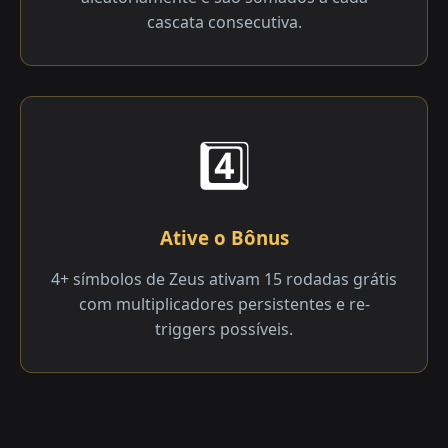
cascata consecutiva.
4️⃣
Ative o Bônus
4+ símbolos de Zeus ativam 15 rodadas grátis
com multiplicadores persistentes e re-
triggers possíveis.