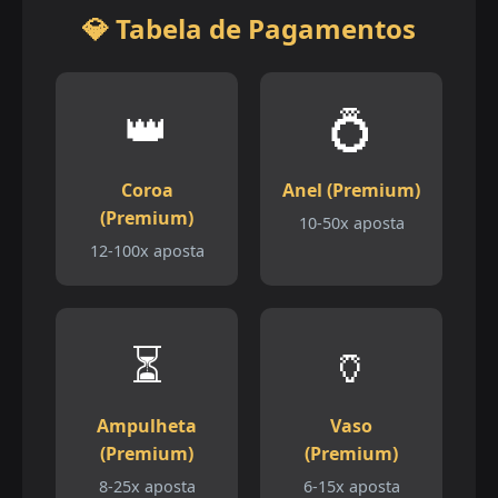
💎 Tabela de Pagamentos
👑
💍
Coroa
Anel (Premium)
(Premium)
10-50x aposta
12-100x aposta
⏳
🏺
Ampulheta
Vaso
(Premium)
(Premium)
8-25x aposta
6-15x aposta