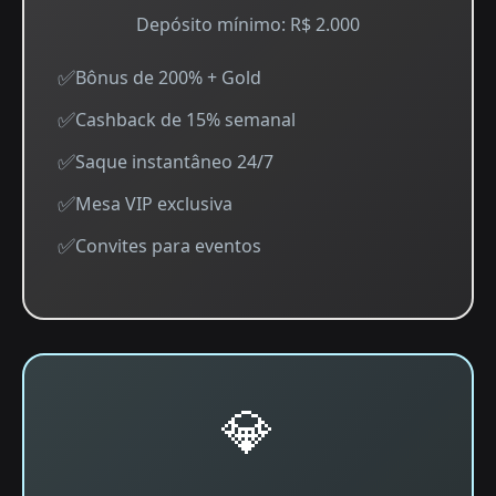
Depósito mínimo: R$ 2.000
Bônus de 200% + Gold
Cashback de 15% semanal
Saque instantâneo 24/7
Mesa VIP exclusiva
Convites para eventos
💎