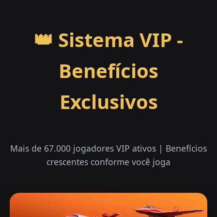
👑 Sistema VIP -
Benefícios
Exclusivos
Mais de 67.000 jogadores VIP ativos | Benefícios
crescentes conforme você joga