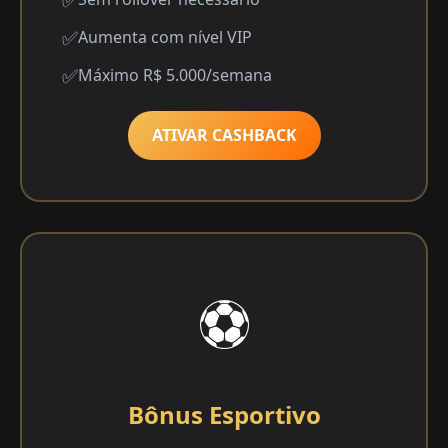
Aumenta com nível VIP
Máximo R$ 5.000/semana
ATIVAR CASHBACK
⚽
Bônus Esportivo