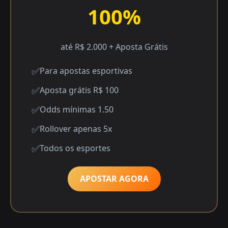
100%
até R$ 2.000 + Aposta Grátis
Para apostas esportivas
Aposta grátis R$ 100
Odds mínimas 1.50
Rollover apenas 5x
Todos os esportes
APOSTAR AGORA