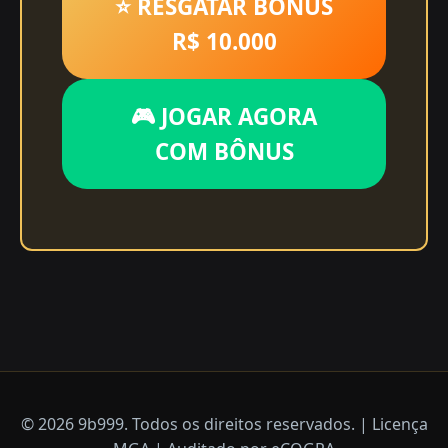
⭐ RESGATAR BÔNUS
R$ 10.000
🎮 JOGAR AGORA
COM BÔNUS
© 2026 9b999. Todos os direitos reservados. | Licença