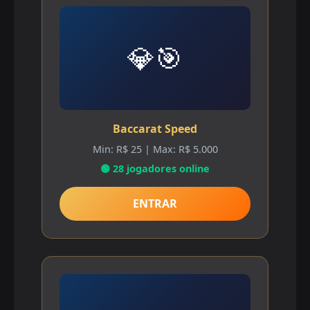
💎🎯
Baccarat Speed
Min: R$ 25 | Max: R$ 5.000
🟢 28 jogadores online
ENTRAR