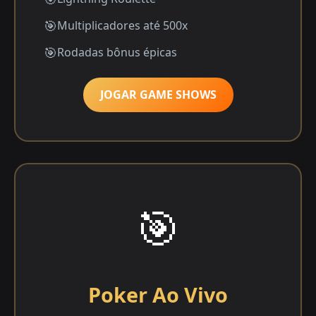
Multiplicadores até 500x
Rodadas bônus épicas
JOGAR GAME SHOWS
🎯
Poker Ao Vivo