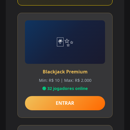
🃏✨
Blackjack Premium
Min: R$ 10 | Max: R$ 2.000
🟢 32 jogadores online
ENTRAR