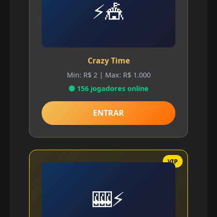
⚡🎪
Crazy Time
Min: R$ 2 | Max: R$ 1.000
🟢 156 jogadores online
ENTRAR
🎰⚡