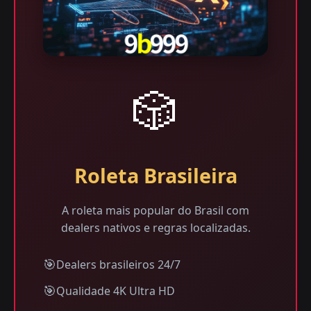
🎲
Roleta Brasileira
A roleta mais popular do Brasil com
dealers nativos e regras localizadas.
Dealers brasileiros 24/7
Qualidade 4K Ultra HD