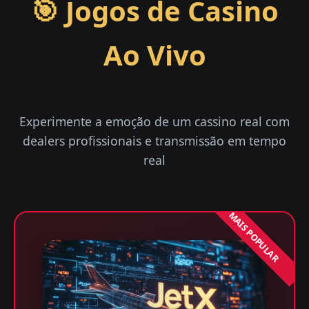
🎯 Jogos de Casino
Ao Vivo
Experimente a emoção de um cassino real com
dealers profissionais e transmissão em tempo
real