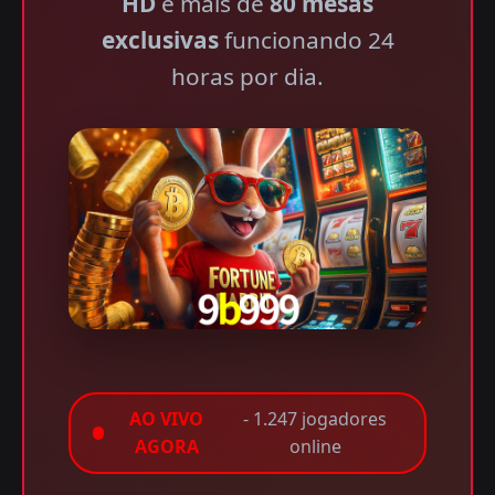
HD
e mais de
80 mesas
exclusivas
funcionando 24
horas por dia.
AO VIVO
- 1.247 jogadores
AGORA
online