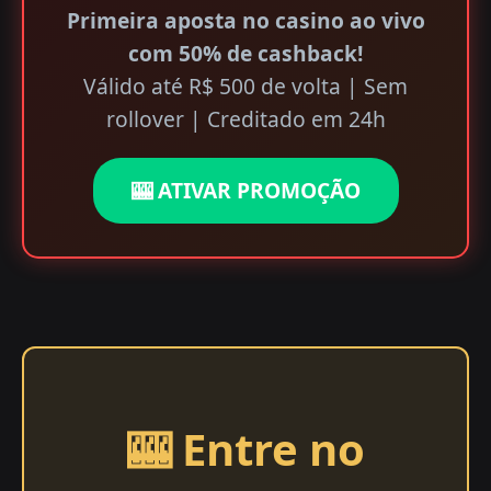
Primeira aposta no casino ao vivo
com 50% de cashback!
Válido até R$ 500 de volta | Sem
rollover | Creditado em 24h
🎰 ATIVAR PROMOÇÃO
🎰 Entre no