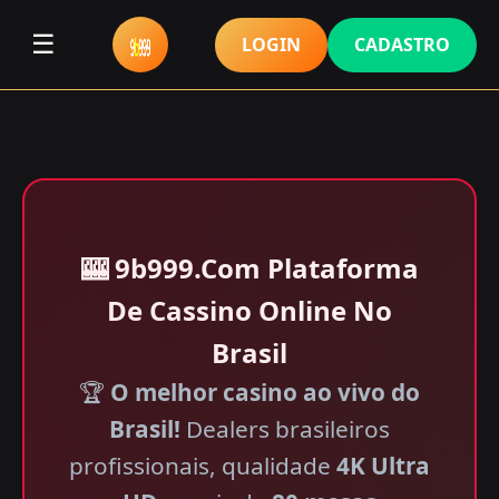
☰
LOGIN
CADASTRO
🎰 9b999.Com Plataforma
De Cassino Online No
Brasil
🏆
O melhor casino ao vivo do
Brasil!
Dealers brasileiros
profissionais, qualidade
4K Ultra