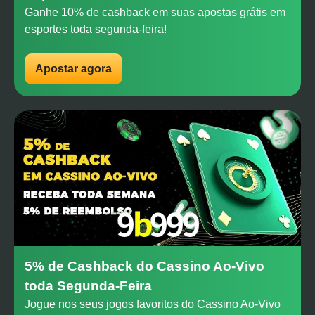
Ganhe 10% de cashback em suas apostas grátis em
esportes toda segunda-feira!
Apostar agora
5% de Cashback do Cassino Ao-Vivo
toda Segunda-Feira
Jogue nos seus jogos favoritos do Cassino Ao-Vivo