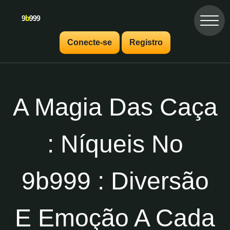
Conecte-se
Registro
A Magia Das Caça
: Níqueis No
9b999 : Diversão
E Emoção A Cada