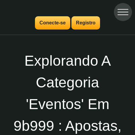
Conecte-se
Registro
Explorando A
Categoria
'Eventos' Em
9b999 : Apostas,