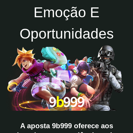
Emoção E
Oportunidades
A aposta 9b999 oferece aos