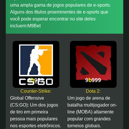
uma ampla gama de jogos populares de e-sports.
Alguns dos títulos proeminentes de e-sports que
você pode esperar encontrar no site deles
incluem:
M9Bet
Counter-Strike:
Dota 2:
Global Offensive
Um jogo de arena de
(CS:GO): Um dos jogos
batalha multijogador on-
de tiro em primeira
line (MOBA) altamente
pessoa mais populares
popular com grandes
nos esportes eletrônicos.
torneios globais.