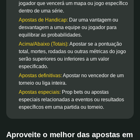
jogador que vencerá um mapa ou jogo específico
dentro de uma série.
Apostas de Handicap:
Dar uma vantagem ou
desvantagem a uma equipe ou jogador para
equilibrar as probabilidades.
Acima/Abaixo (Totais):
Apostar se a pontuação
total, mortes, rodadas ou outras métricas do jogo
serão superiores ou inferiores a um valor
especificado.
Apostas definitivas:
Apostar no vencedor de um
torneio ou liga inteira.
Apostas especiais:
Prop bets ou apostas
especiais relacionadas a eventos ou resultados
específicos em uma partida ou torneio.
Aproveite o melhor das apostas em