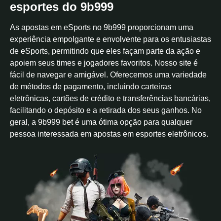
esportes do 9b999
As apostas em eSports no 9b999 proporcionam uma
experiência empolgante e envolvente para os entusiastas
de eSports, permitindo que eles façam parte da ação e
apoiem seus times e jogadores favoritos. Nosso site é
fácil de navegar e amigável. Oferecemos uma variedade
de métodos de pagamento, incluindo carteiras
eletrônicas, cartões de crédito e transferências bancárias,
facilitando o depósito e a retirada dos seus ganhos. No
geral, a 9b999 bet é uma ótima opção para qualquer
pessoa interessada em apostas em esportes eletrônicos.