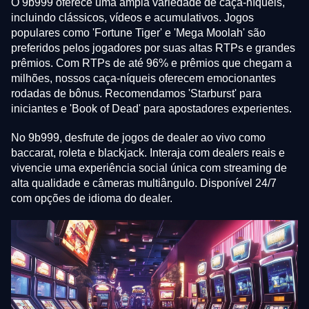
O 9b999 oferece uma ampla variedade de caça-níqueis,
incluindo clássicos, vídeos e acumulativos. Jogos
populares como 'Fortune Tiger' e 'Mega Moolah' são
preferidos pelos jogadores por suas altas RTPs e grandes
prêmios. Com RTPs de até 96% e prêmios que chegam a
milhões, nossos caça-níqueis oferecem emocionantes
rodadas de bônus. Recomendamos 'Starburst' para
iniciantes e 'Book of Dead' para apostadores experientes.
No 9b999, desfrute de jogos de dealer ao vivo como
baccarat, roleta e blackjack. Interaja com dealers reais e
vivencie uma experiência social única com streaming de
alta qualidade e câmeras multiângulo. Disponível 24/7
com opções de idioma do dealer.