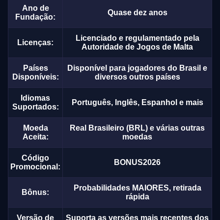
Ano de
Quase dez anos
Fundação:
Licenciado e regulamentado pela
Licenças:
Autoridade de Jogos de Malta
Países
Disponível para jogadores do Brasil e
Disponíveis:
diversos outros países
Idiomas
Português, Inglês, Espanhol e mais
Suportados:
Moeda
Real Brasileiro (BRL) e várias outras
Aceita:
moedas
Código
BONUS2026
Promocional:
Probabilidades MAIORES, retirada
Bônus:
rápida
Versão de
Suporta as versões mais recentes dos