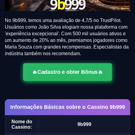
No 9b999, temos uma avaliação de 4.7/5 no TrustPilot.
Usuários como João Silva elogiam nossa plataforma com
'experiência excepcional'. Com 500 mil usuários ativos e
um aumento de 20% ao mês, premiamos jogadores como
Maria Souza com grandes recompensas. Especialistas da
indústria também nos recomendam.
🔥Cadastro e obter Bônus🔥
Informações Básicas sobre o Cassino 9b999
Nome do
9b999
Cassino: