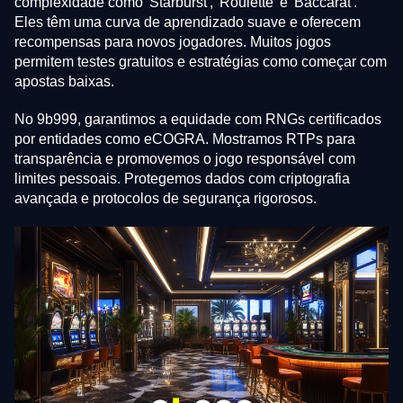
complexidade como 'Starburst', 'Roulette' e 'Baccarat'.
Eles têm uma curva de aprendizado suave e oferecem
recompensas para novos jogadores. Muitos jogos
permitem testes gratuitos e estratégias como começar com
apostas baixas.
No 9b999, garantimos a equidade com RNGs certificados
por entidades como eCOGRA. Mostramos RTPs para
transparência e promovemos o jogo responsável com
limites pessoais. Protegemos dados com criptografia
avançada e protocolos de segurança rigorosos.