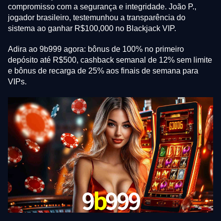
compromisso com a segurança e integridade. João P.,
jogador brasileiro, testemunhou a transparência do
sistema ao ganhar R$100,000 no Blackjack VIP.
Adira ao 9b999 agora: bônus de 100% no primeiro
depósito até R$500, cashback semanal de 12% sem limite
e bônus de recarga de 25% aos finais de semana para
VIPs.