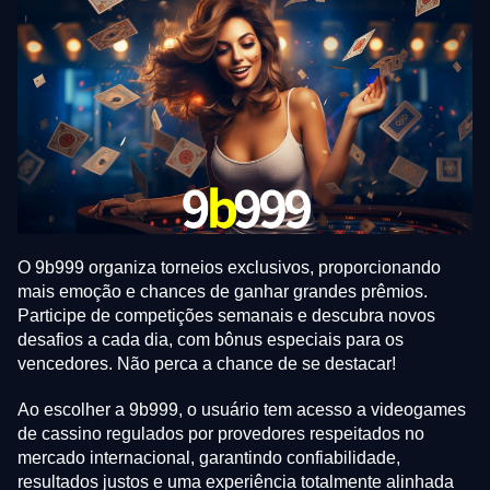
O 9b999 organiza torneios exclusivos, proporcionando
mais emoção e chances de ganhar grandes prêmios.
Participe de competições semanais e descubra novos
desafios a cada dia, com bônus especiais para os
vencedores. Não perca a chance de se destacar!
Ao escolher a 9b999, o usuário tem acesso a videogames
de cassino regulados por provedores respeitados no
mercado internacional, garantindo confiabilidade,
resultados justos e uma experiência totalmente alinhada