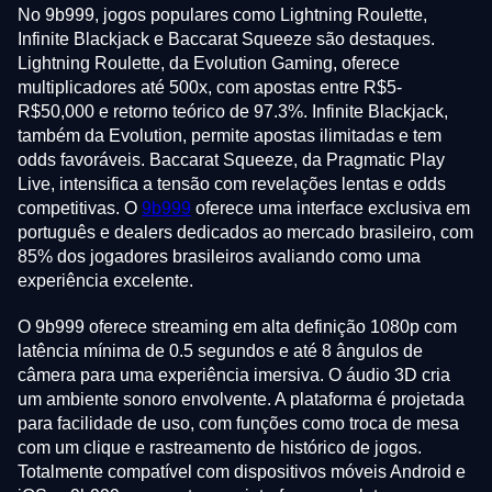
No 9b999, jogos populares como Lightning Roulette,
Infinite Blackjack e Baccarat Squeeze são destaques.
Lightning Roulette, da Evolution Gaming, oferece
multiplicadores até 500x, com apostas entre R$5-
R$50,000 e retorno teórico de 97.3%. Infinite Blackjack,
também da Evolution, permite apostas ilimitadas e tem
odds favoráveis. Baccarat Squeeze, da Pragmatic Play
Live, intensifica a tensão com revelações lentas e odds
competitivas. O
9b999
oferece uma interface exclusiva em
português e dealers dedicados ao mercado brasileiro, com
85% dos jogadores brasileiros avaliando como uma
experiência excelente.
O 9b999 oferece streaming em alta definição 1080p com
latência mínima de 0.5 segundos e até 8 ângulos de
câmera para uma experiência imersiva. O áudio 3D cria
um ambiente sonoro envolvente. A plataforma é projetada
para facilidade de uso, com funções como troca de mesa
com um clique e rastreamento de histórico de jogos.
Totalmente compatível com dispositivos móveis Android e