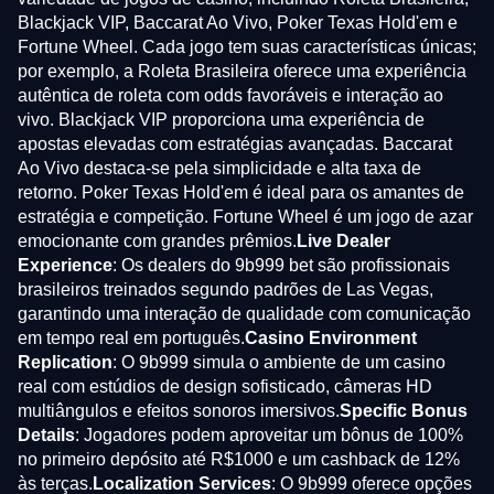
Blackjack VIP, Baccarat Ao Vivo, Poker Texas Hold'em e
Fortune Wheel. Cada jogo tem suas características únicas;
por exemplo, a Roleta Brasileira oferece uma experiência
autêntica de roleta com odds favoráveis e interação ao
vivo. Blackjack VIP proporciona uma experiência de
apostas elevadas com estratégias avançadas. Baccarat
Ao Vivo destaca-se pela simplicidade e alta taxa de
retorno. Poker Texas Hold'em é ideal para os amantes de
estratégia e competição. Fortune Wheel é um jogo de azar
emocionante com grandes prêmios.
Live Dealer
Experience
: Os dealers do 9b999 bet são profissionais
brasileiros treinados segundo padrões de Las Vegas,
garantindo uma interação de qualidade com comunicação
em tempo real em português.
Casino Environment
Replication
: O 9b999 simula o ambiente de um casino
real com estúdios de design sofisticado, câmeras HD
multiângulos e efeitos sonoros imersivos.
Specific Bonus
Details
: Jogadores podem aproveitar um bônus de 100%
no primeiro depósito até R$1000 e um cashback de 12%
às terças.
Localization Services
: O 9b999 oferece opções