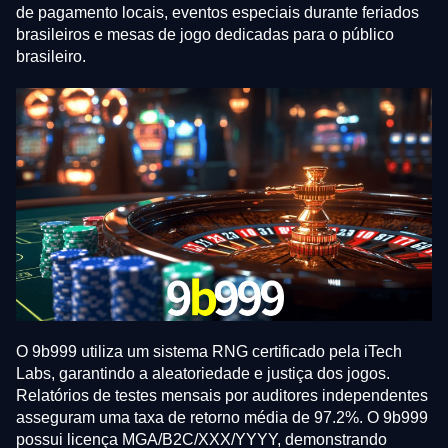
de pagamento locais, eventos especiais durante feriados
brasileiros e mesas de jogo dedicadas para o público
brasileiro.
O 9b999 utiliza um sistema RNG certificado pela iTech
Labs, garantindo a aleatoriedade e justiça dos jogos.
Relatórios de testes mensais por auditores independentes
asseguram uma taxa de retorno média de 97.2%. O 9b999
possui licença MGA/B2C/XXX/YYYY, demonstrando