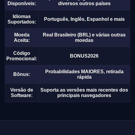
Disponíveis:
diversos outros países
Idiomas
Português, Inglês, Espanhol e mais
Suportados:
Moeda
Real Brasileiro (BRL) e várias outras
Aceita:
moedas
Código
BONUS2026
Promocional:
Probabilidades MAIORES, retirada
Bônus:
rápida
Versão de
Suporta as versões mais recentes dos
Software:
principais navegadores