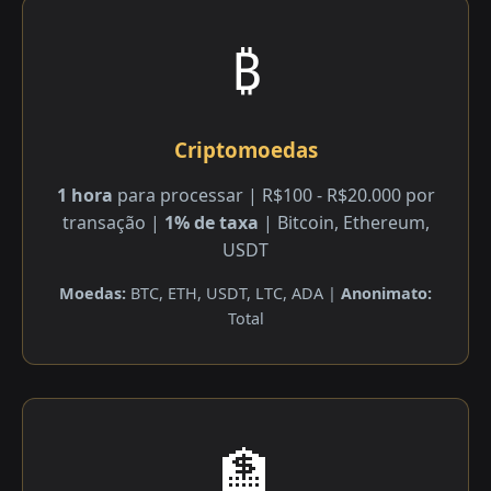
₿
Criptomoedas
1 hora
para processar | R$100 - R$20.000 por
transação |
1% de taxa
| Bitcoin, Ethereum,
USDT
Moedas:
BTC, ETH, USDT, LTC, ADA |
Anonimato:
Total
🏦