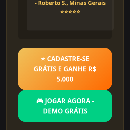
- Roberto S., Minas Gerais
⭐⭐⭐⭐⭐
⭐ CADASTRE-SE
GRÁTIS E GANHE R$
5.000
🎮 JOGAR AGORA -
DEMO GRÁTIS