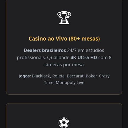
🏆
Casino ao Vivo (80+ mesas)
Dealers brasileiros
24/7 em estúdios
profissionais. Qualidade
4K Ultra HD
com 8
câmeras por mesa.
Jogos:
Blackjack, Roleta, Baccarat, Poker, Crazy
Time, Monopoly Live
⚽