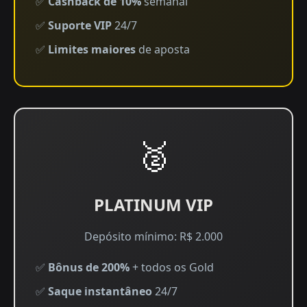
✅
Cashback de 10%
semanal
✅
Suporte VIP
24/7
✅
Limites maiores
de aposta
🥈
PLATINUM VIP
Depósito mínimo: R$ 2.000
✅
Bônus de 200%
+ todos os Gold
✅
Saque instantâneo
24/7