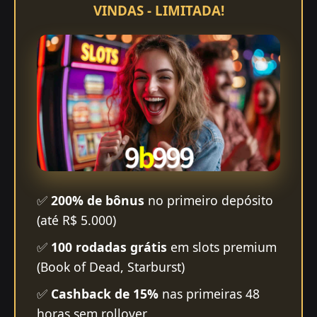
VINDAS - LIMITADA!
✅
200% de bônus
no primeiro depósito
(até R$ 5.000)
✅
100 rodadas grátis
em slots premium
(Book of Dead, Starburst)
✅
Cashback de 15%
nas primeiras 48
horas sem rollover