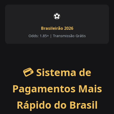
⚽
Brasileirão 2026
Odds: 1.85+ | Transmissão Grátis
💳 Sistema de
Pagamentos Mais
Rápido do Brasil