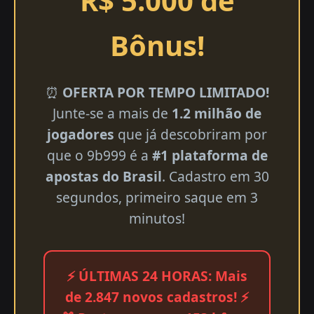
R$ 5.000 de
Bônus!
⏰
OFERTA POR TEMPO LIMITADO!
Junte-se a mais de
1.2 milhão de
jogadores
que já descobriram por
que o 9b999 é a
#1 plataforma de
apostas do Brasil
. Cadastro em 30
segundos, primeiro saque em 3
minutos!
⚡ ÚLTIMAS 24 HORAS: Mais
de 2.847 novos cadastros! ⚡