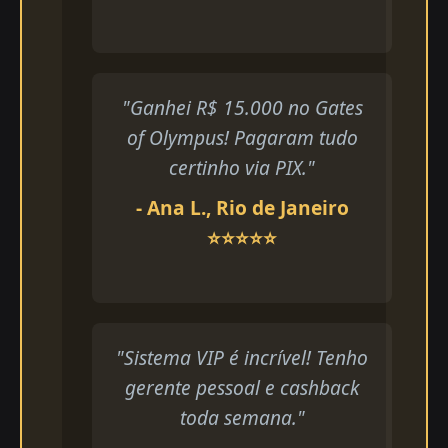
"Ganhei R$ 15.000 no Gates
of Olympus! Pagaram tudo
certinho via PIX."
- Ana L., Rio de Janeiro
⭐⭐⭐⭐⭐
"Sistema VIP é incrível! Tenho
gerente pessoal e cashback
toda semana."