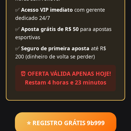
✅
Acesso VIP imediato
com gerente
dedicado 24/7
✅
Aposta grátis de R$ 50
para apostas
esportivas
✅
Seguro de primeira aposta
até R$
200 (dinheiro de volta se perder)
⏰ OFERTA VÁLIDA APENAS HOJE!
Restam 4 horas e 23 minutos
⭐ REGISTRO GRÁTIS 9b999